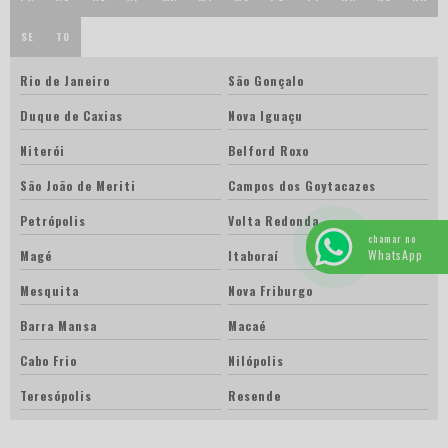
SE
TO
Rio de Janeiro
São Gonçalo
Duque de Caxias
Nova Iguaçu
Niterói
Belford Roxo
São João de Meriti
Campos dos Goytacazes
Petrópolis
Volta Redonda
chamar no
WhatsApp
Magé
Itaboraí
Mesquita
Nova Friburgo
Barra Mansa
Macaé
Cabo Frio
Nilópolis
Teresópolis
Resende