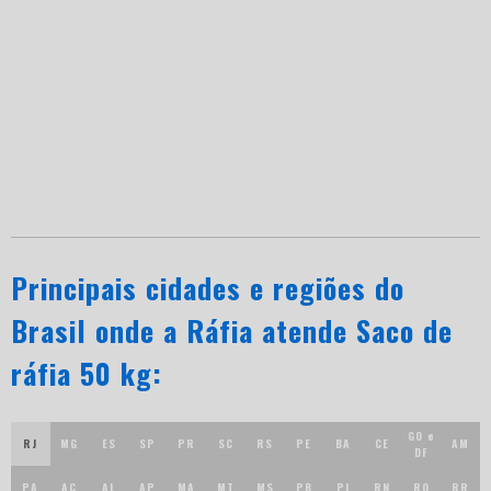
Principais cidades e regiões do
Brasil onde a Ráfia atende Saco de
ráfia 50 kg:
GO e
RJ
MG
ES
SP
PR
SC
RS
PE
BA
CE
AM
DF
PA
AC
AL
AP
MA
MT
MS
PB
PI
RN
RO
RR