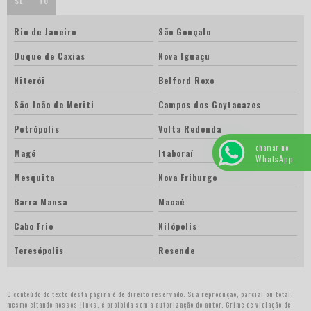
SE
TO
Rio de Janeiro
São Gonçalo
Duque de Caxias
Nova Iguaçu
Niterói
Belford Roxo
São João de Meriti
Campos dos Goytacazes
Petrópolis
Volta Redonda
chamar no
Magé
Itaboraí
WhatsApp
Mesquita
Nova Friburgo
Barra Mansa
Macaé
Cabo Frio
Nilópolis
Teresópolis
Resende
O conteúdo do texto desta página é de direito reservado. Sua reprodução, parcial ou total,
mesmo citando nossos links, é proibida sem a autorização do autor. Crime de violação de