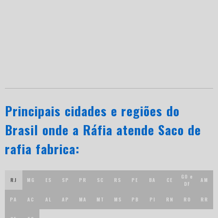
Principais cidades e regiões do
Brasil onde a Ráfia atende Saco de
rafia fabrica:
GO e
RJ
MG
ES
SP
PR
SC
RS
PE
BA
CE
AM
DF
PA
AC
AL
AP
MA
MT
MS
PB
PI
RN
RO
RR